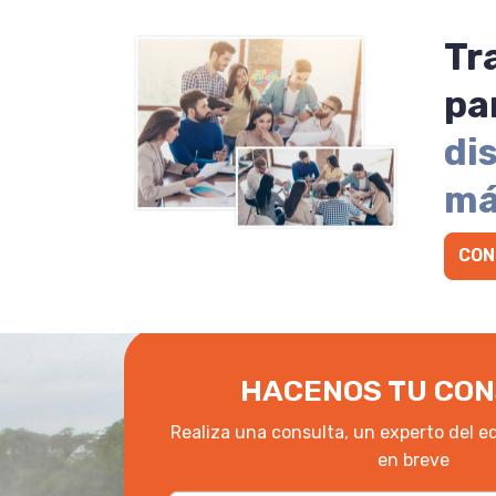
Tr
pa
di
má
CON
HACENOS TU CON
Realiza una consulta, un experto del e
en breve