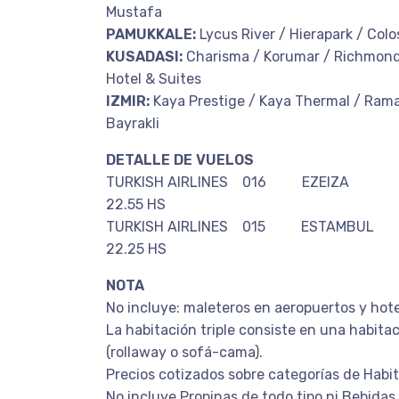
Mustafa
PAMUKKALE:
Lycus River / Hierapark / Col
KUSADASI:
Charisma / Korumar / Richmon
Hotel & Suites
IZMIR:
Kaya Prestige / Kaya Thermal / Rama
Bayrakli
DETALLE DE VUELOS
TURKISH AIRLINES 016 EZEIZA E
22.55 HS
TURKISH AIRLINES 015 ESTAMBUL
22.25 HS
NOTA
No incluye: maleteros en aeropuertos y hote
La habitación triple consiste en una habita
(rollaway o sofá-cama).
Precios cotizados sobre categorías de Habi
No incluye Propinas de todo tipo ni Bebidas