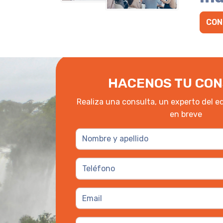
CON
HACENOS TU CON
Realiza una consulta, un experto del e
en breve