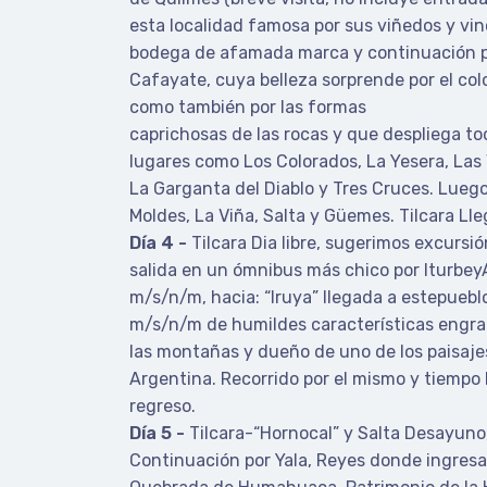
esta localidad famosa por sus viñedos y vino
bodega de afamada marca y continuación p
Cafayate, cuya belleza sorprende por el colo
como también por las formas
caprichosas de las rocas y que despliega t
lugares como Los Colorados, La Yesera, Las 
La Garganta del Diablo y Tres Cruces. Luego
Moldes, La Viña, Salta y Güemes. Tilcara Ll
Día 4 -
Tilcara Dia libre, sugerimos excursión
salida en un ómnibus más chico por Iturbe
m/s/n/m, hacia: “Iruya” llegada a estepueb
m/s/n/m de humildes características engran
las montañas y dueño de uno de los paisaj
Argentina. Recorrido por el mismo y tiempo l
regreso.
Día 5 -
Tilcara-“Hornocal” y Salta Desayuno,
Continuación por Yala, Reyes donde ingres