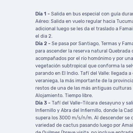
Día 1 -
Salida en bus especial con guía duran
Aéreo: Salida en vuelo regular hacia Tucu
adicional luego se les da el traslado a Famai
el dia 2.
Día 2 -
Se pasa por Santiago, Termas y Famai
para ascender la reserva natural Quebrada 
acompañados por el río homónimo y por un
vegetación subtropical que conforma la s
parando en El Indio. Tafí del Valle: llegada a
veraniega, la más importante de la provinci
restos de una de las más antiguas culturas
Alojamiento. Tiempo libre.
Día 3 -
Tafí del Valle–Tilcara desayuno y sal
Infiernillo y Abra del Infiernillo, donde la C
supera los 3000 m/s/n/m. Al descender se 
variedad de cactus pasando luego por Amaic
de Quilmes (breve visita, no incluye entrad