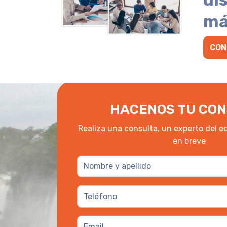
má
CON
HACENOS TU CON
Realiza una consulta, un experto del e
en breve