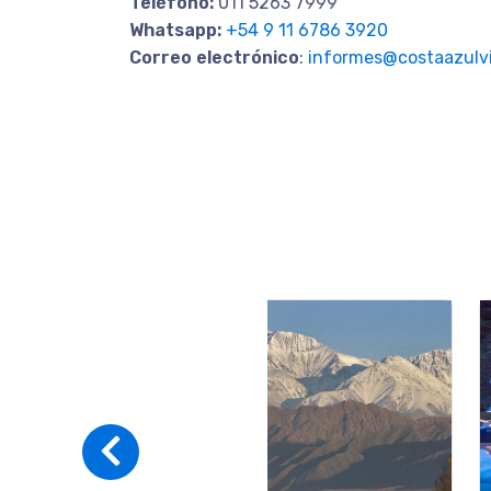
Teléfono:
011 5263 7999
Whatsapp:
+54 9 11 6786 3920
Correo electrónico
:
informes@costaazulvi