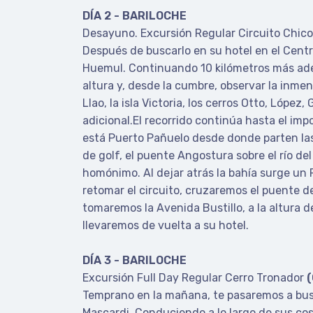
DÍA 2 - BARILOCHE
Desayuno. Excursión Regular Circuito Chic
Después de buscarlo en su hotel en el Centr
Huemul.
Continuando 10 kilómetros más ade
altura y, desde la cumbre, observar la inmen
Llao, la isla Victoria, los cerros Otto, López
adicional.
El recorrido continúa hasta el imp
está Puerto Pañuelo desde donde parten las
de golf, el puente Angostura sobre el río d
homónimo.
Al dejar atrás la bahía surge un
retomar el circuito, cruzaremos el puente 
tomaremos la Avenida Bustillo, a la altura 
llevaremos de vuelta a su hotel.
DÍA 3 - BARILOCHE
Excursión Full Day Regular Cerro Tronador
Temprano en la mañana, te pasaremos a busca
Mascardi.
Conduciendo a lo largo de sus cos