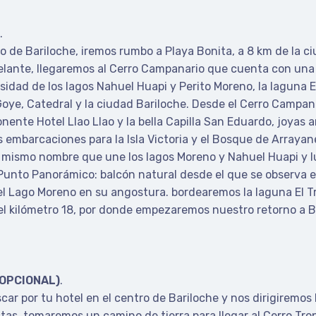
o.
o de Bariloche, iremos rumbo a Playa Bonita, a 8 km de la ci
lante, llegaremos al Cerro Campanario que cuenta con una a
sidad de los lagos Nahuel Huapi y Perito Moreno, la laguna E
, Goye, Catedral y la ciudad Bariloche.
Desde el Cerro Campana
onente Hotel Llao Llao y la bella Capilla San Eduardo, joyas 
 embarcaciones para la Isla Victoria y el Bosque de Arrayan
el mismo nombre que une los lagos Moreno y Nahuel Huapi y lu
 Punto Panorámico: balcón natural desde el que se observa e
del Lago Moreno en su angostura.
bordearemos la laguna El T
del kilómetro 18, por donde empezaremos nuestro retorno a B
(OPCIONAL)
.
r por tu hotel en el centro de Bariloche y nos dirigiremos
tas, tomaremos un camino de tierra para llegar al Cerro Tro