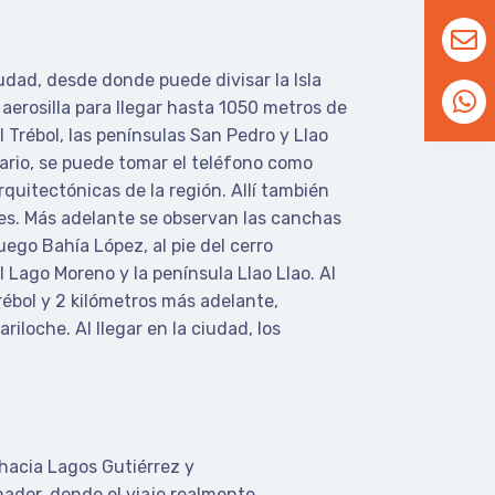
udad, desde donde puede divisar la Isla
erosilla para llegar hasta 1050 metros de
l Trébol, las penínsulas San Pedro y Llao
rio, se puede tomar el teléfono como
arquitectónicas de la región.
Allí también
es.
Más adelante se observan las canchas
ego Bahía López, al pie del cerro
l Lago Moreno y la península Llao Llao.
Al
rébol y 2 kilómetros más adelante,
ariloche.
Al llegar en la ciudad, los
 hacia Lagos Gutiérrez y
nador, donde el viaje realmente