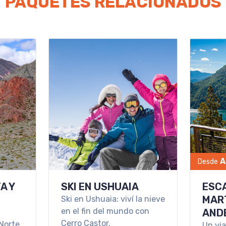
PAQUETES RELACIONADOS
A
Desde
A Y
SKI EN USHUAIA
ESC
MART
Ski en Ushuaia: viví la nieve
en el fin del mundo con
AND
Cerro Castor.
 Norte
Un via