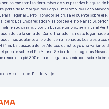
s por los constantes derrumbes de sus pesados bloques de h
corre parte de la margen del Lago Gutiérrez y del Lago Masca
 Para llegar al Cerro Tronador se cruza el puente sobre el 
 al cerro Los Emparedados y se bordea el río Manso Superior
y finalmente, pasando por un bosque umbrío, se arriba al Vent
culado de la cima del Cerro Tronador. En este lugar nace el 
 poco mas adelante al pié del cerro Tronador. Los tres picos
3474 m. La cascada de los Alerces constituye una variante de
r el puente sobre el Río Manso. Se bordea el Lago Los Moscos 
ebe recorrer a pié 300 m. para llegar a un mirador sobre la i
 en Aeroparque. Fin del viaje.
RAMA