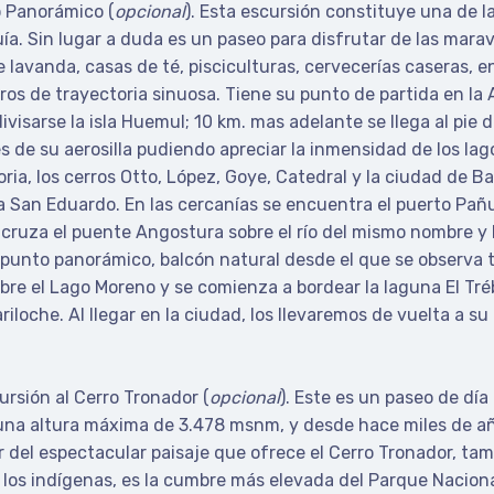
o Panorámico (
opcional
). Esta escursión constituye una de 
uía. Sin lugar a duda es un paseo para disfrutar de las maravi
 lavanda, casas de té, pisciculturas, cervecerías caseras, en
os de trayectoria sinuosa. Tiene su punto de partida en la 
visarse la isla Huemul; 10 km. mas adelante se llega al pie 
s de su aerosilla pudiendo apreciar la inmensidad de los lag
oria, los cerros Otto, López, Goye, Catedral y la ciudad de B
la San Eduardo. En las cercanías se encuentra el puerto Pañ
 cruza el puente Angostura sobre el río del mismo nombre y l
unto panorámico, balcón natural desde el que se observa to
bre el Lago Moreno y se comienza a bordear la laguna El Tréb
iloche. Al llegar en la ciudad, los llevaremos de vuelta a su 
ursión al Cerro Tronador (
opcional
). Este es un paseo de dí
ne una altura máxima de 3.478 msnm, y desde hace miles de 
r del espectacular paisaje que ofrece el Cerro Tronador, ta
 los indígenas, es la cumbre más elevada del Parque Nacion