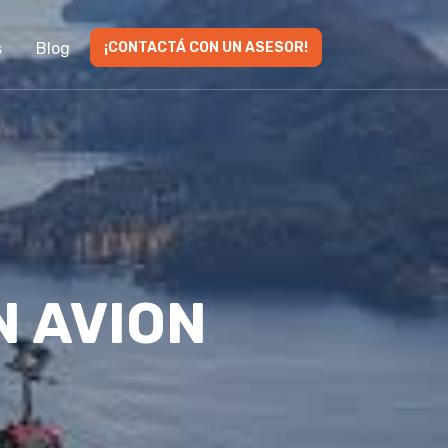
s
Blog
¡CONTACTÁ CON UN ASESOR!
N AVION