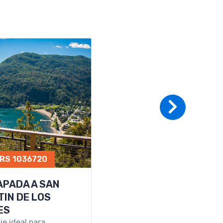
RS 1036720
APADA A SAN
IN DE LOS
ES
je ideal para