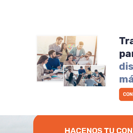
Tr
pa
di
má
CON
HACENOS TU CON